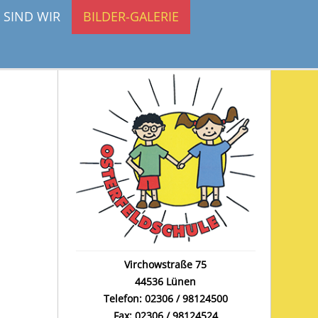
 SIND WIR
BILDER-GALERIE
Virchowstraße 75
44536 Lünen
Telefon: 02306 / 98124500
Fax: 02306 / 98124524