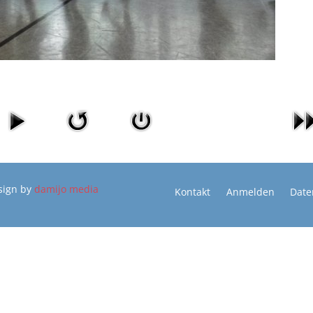
sign by
damijo media
Kontakt
Anmelden
Date