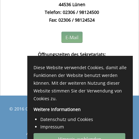
44536 Lünen
Telefon: 02306 / 98124500
Fax: 02306 / 98124524
E-Mail
Öffnungszeiten des Sekretariats:
(in der Regel) montags bis freitags
Diese Website verwendet Cookies, damit alle
08.00 - 12.00 Uhr
Funktionen der Website benutzt werden
können. Mit der weiteren Nutzung dieser
Website stimmen Sie der Verwendung von
Cookies zu.
© 2016 Osterfeld Grundschule Lünen Design by
damijo
Weitere Informationen
media
Datenschutz und Cookies
Impressum
Anmelden
Datenschutz & Cookies
Impressum
Hinweis ausblenden