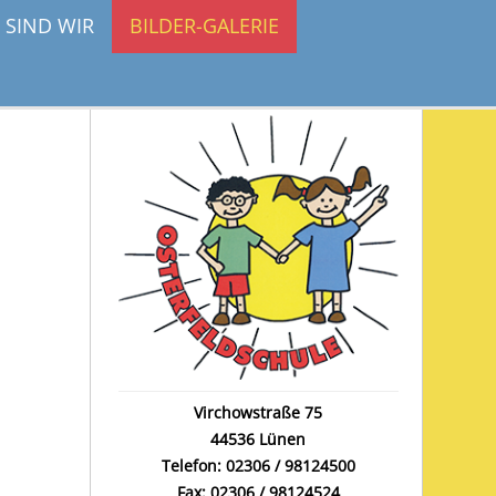
 SIND WIR
BILDER-GALERIE
Virchowstraße 75
44536 Lünen
Telefon: 02306 / 98124500
Fax: 02306 / 98124524