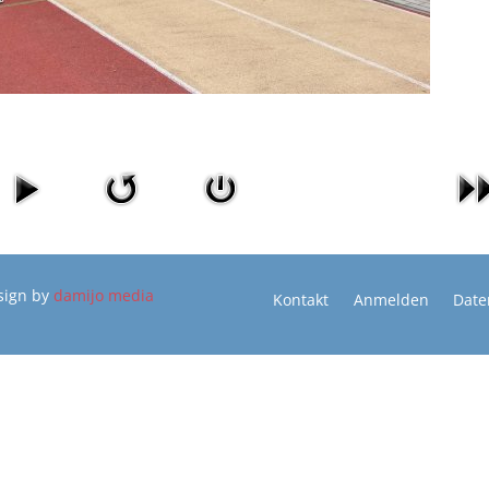
sign by
damijo media
Kontakt
Anmelden
Date