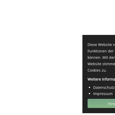
Diese Website v
Funktionen der
können. Mit der
Website stimme
Cookies zu.
Weitere Inform
Datenschutz
Impressum
Hin